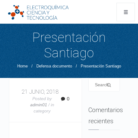
Presentación
Santiago
Home
/
Defensa documento
/
Presentación Santiago
21 JUNIO, 2018
Posted by
0
admin01
/ in
Comentarios
category
recientes