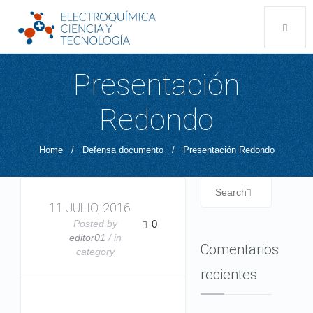
Presentación
Redondo
Home
/
Defensa documento
/
Presentación Redondo
11 JULIO, 2016
Posted by
0
editor01
/ in
Comentarios
category
recientes