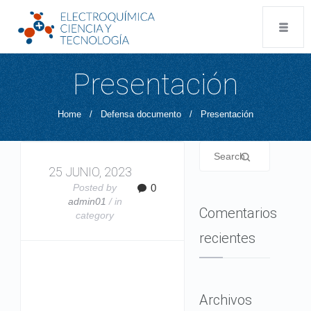
Presentación
Home
/
Defensa documento
/
Presentación
25 JUNIO, 2023
Posted by
0
admin01
/ in
Comentarios
category
recientes
Archivos