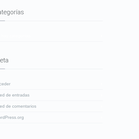
ategorías
 hay categorías
eta
ceder
ed de entradas
ed de comentarios
rdPress.org