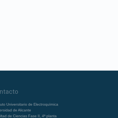
ntacto
ituto Universitario de Electroquímica
ersidad de Alicante
ltad de Ciencias Fase II, 4ª planta