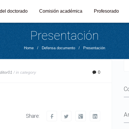
 del doctorado
Comisión académica
Profesorado
Presentación
Home
/
Defensa documento
/
Presentación
0
ditor01
/ in
category
C
A
Share: