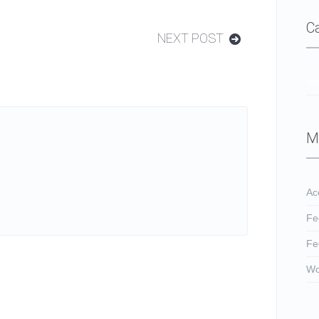
C
NEXT POST
No
M
Ac
Fe
Fe
Wo