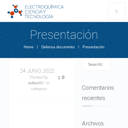
Presentación
Home
/
Defensa documento
/
Presentación
24 JUNIO, 2022
Posted by
0
editor01
/ in
Comentarios
category
recientes
Archivos