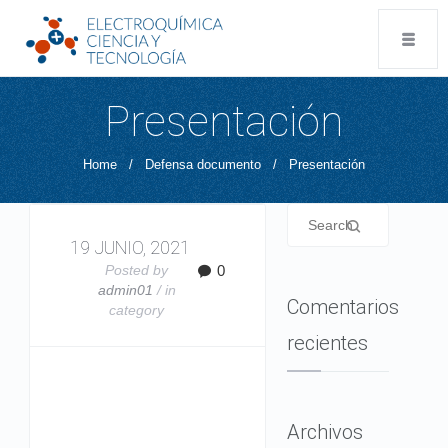
Presentación
Home
/
Defensa documento
/
Presentación
19 JUNIO, 2021
Posted by
0
admin01
/ in
Comentarios
category
recientes
Archivos