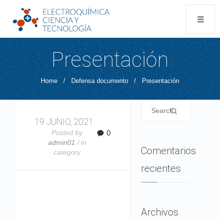
Presentación
Home
/
Defensa documento
/
Presentación
19 JUNIO, 2021
Posted by
0
admin01
/ in
Comentarios
category
recientes
Archivos