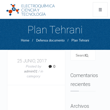
Plan Tehrani
Home
/
Defensa documento
/
Plan Tehrani
25 JUNIO, 2017
Posted by
0
admin01
/ in
Comentarios
category
recientes
Archivos