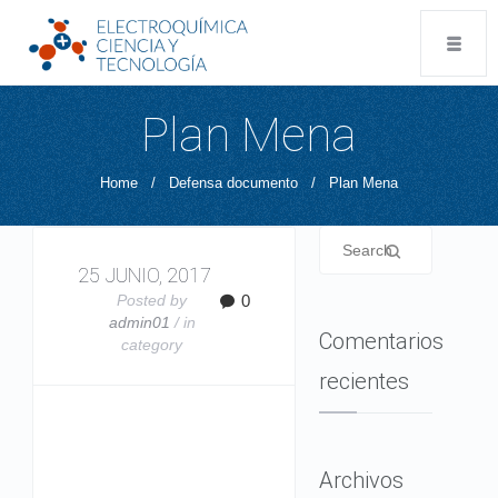
Plan Mena
Home
/
Defensa documento
/
Plan Mena
25 JUNIO, 2017
Posted by
0
admin01
/ in
Comentarios
category
recientes
Archivos