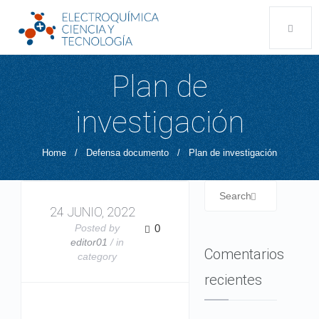
Plan de
investigación
Home
/
Defensa documento
/
Plan de investigación
24 JUNIO, 2022
Posted by
0
editor01
/ in
Comentarios
category
recientes