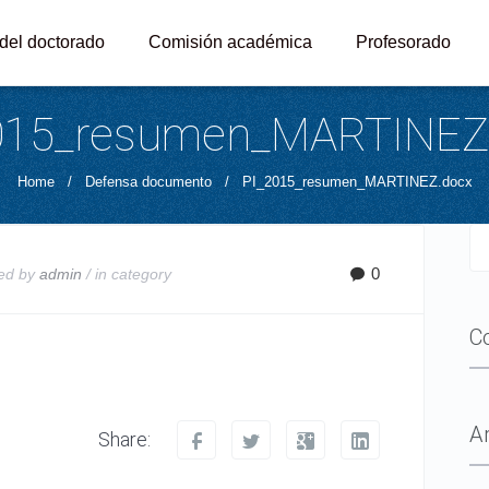
 del doctorado
Comisión académica
Profesorado
015_resumen_MARTINEZ
Home
/
Defensa documento
/
PI_2015_resumen_MARTINEZ.docx
0
ed by
admin
/ in
category
C
A
Share: