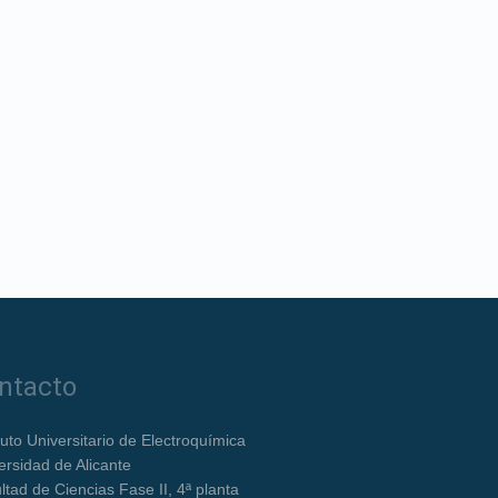
ntacto
ituto Universitario de Electroquímica
ersidad de Alicante
ltad de Ciencias Fase II, 4ª planta