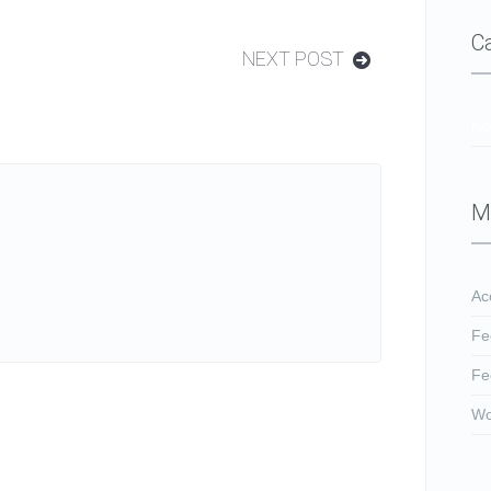
C
NEXT POST
No
M
Ac
Fe
Fe
Wo