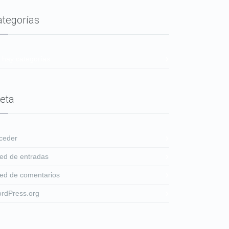
ategorías
 hay categorías
eta
ceder
ed de entradas
ed de comentarios
rdPress.org