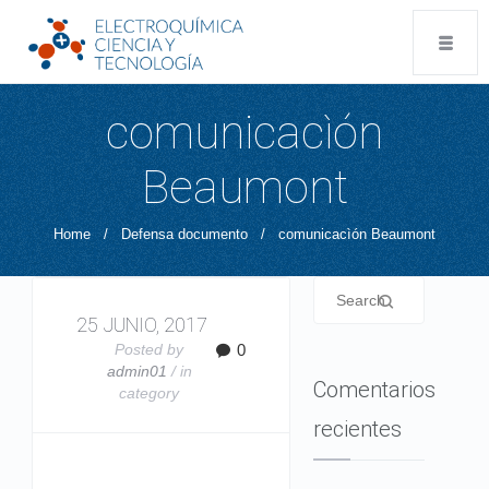
comunicacìón
Beaumont
Home
/
Defensa documento
/
comunicacìón Beaumont
25 JUNIO, 2017
Posted by
0
admin01
/ in
Comentarios
category
recientes