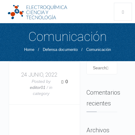
Comunicación
Home
/
Defensa documento
/
Comunicación
24 JUNIO, 2022
Posted by
0
editor01
/ in
Comentarios
category
recientes
Archivos