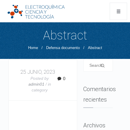
Abstract
Home
/
Defensa documento
/
Abstract
25 JUNIO, 2023
Posted by
0
admin01
/ in
Comentarios
category
recientes
Archivos