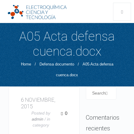
A05 Acta defensa
cuenca.docx
Home
/
Defensa documento
/
A05 Acta defensa
cuenca.docx
6 NOVIEMBRE,
2015
Posted by
0
Comentarios
admin
/ in
category
recientes