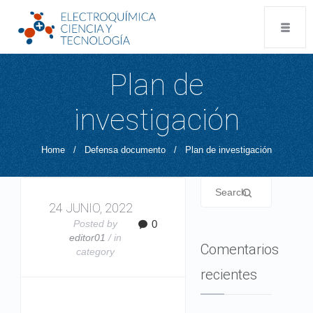
Plan de
investigación
Home
/
Defensa documento
/
Plan de investigación
24 JUNIO, 2022
Posted by
0
editor01
/ in
Comentarios
category
recientes