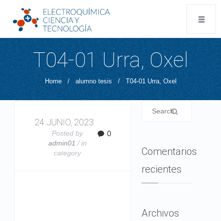
T04-01 Urra, Oxel
Home
/
alumno tesis
/
T04-01 Urra, Oxel
24 JUNIO, 2023
Posted by
0
admin01
/ in
Comentarios
category
recientes
Archivos