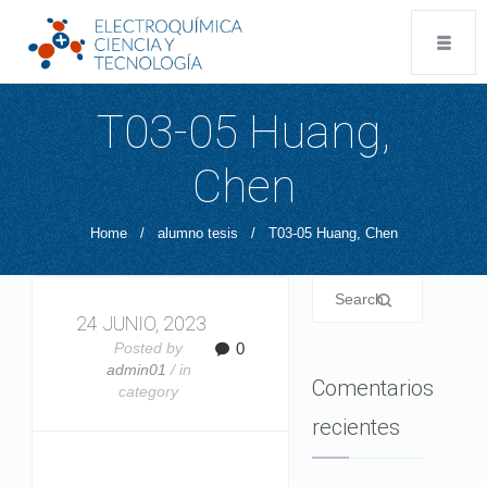
T03-05 Huang,
Chen
Home
/
alumno tesis
/
T03-05 Huang, Chen
24 JUNIO, 2023
Posted by
0
admin01
/ in
Comentarios
category
recientes