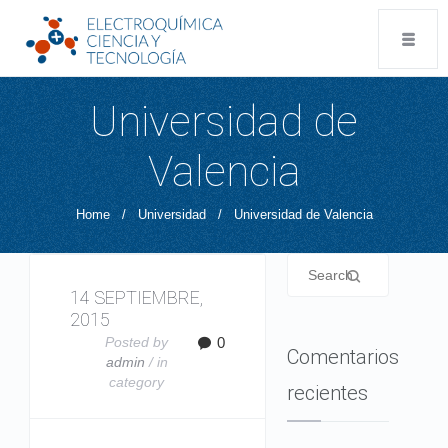
Universidad de
Valencia
Home
/
Universidad
/
Universidad de Valencia
14 SEPTIEMBRE,
2015
Posted by
0
Comentarios
admin
/ in
category
recientes