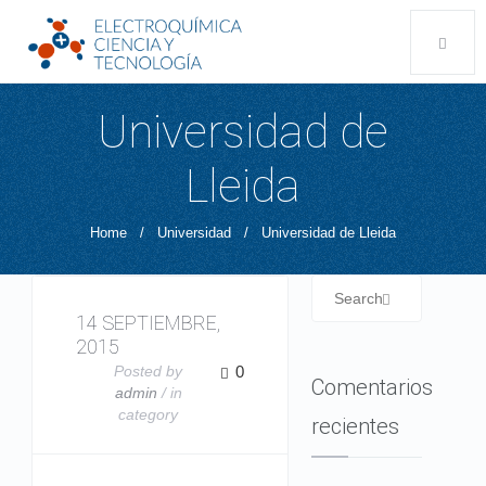
Universidad de
Lleida
Home
/
Universidad
/
Universidad de Lleida
14 SEPTIEMBRE,
2015
Posted by
0
Comentarios
admin
/ in
category
recientes