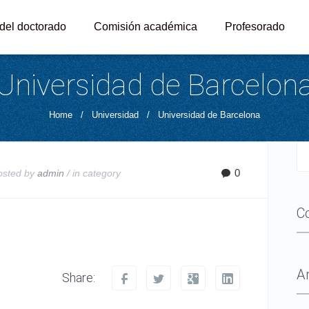
 del doctorado
Comisión académica
Profesorado
Universidad de Barcelon
Home
/
Universidad
/
Universidad de Barcelona
0
osted by
admin
/ in
category
C
A
Share: