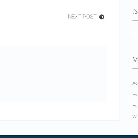
C
NEXT POST
No
M
Ac
Fe
Fe
Wo