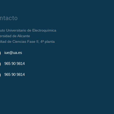
ntacto
ituto Universitario de Electroquímica
ersidad de Alicante
ltad de Ciencias Fase II, 4ª planta
iue@ua.es
965 90 9814
965 90 9814