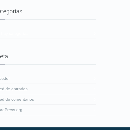
ategorías
 hay categorías
eta
ceder
ed de entradas
ed de comentarios
rdPress.org