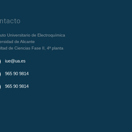
ntacto
ituto Universitario de Electroquímica
ersidad de Alicante
ltad de Ciencias Fase II, 4ª planta
iue@ua.es
965 90 9814
965 90 9814