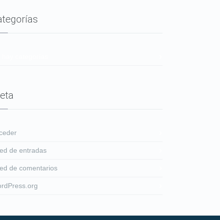
ategorías
 hay categorías
eta
ceder
ed de entradas
ed de comentarios
rdPress.org