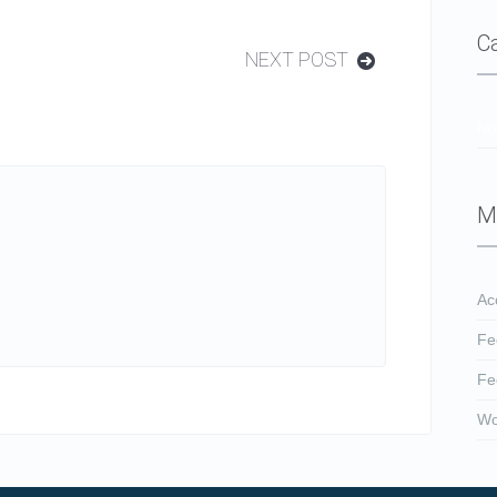
C
NEXT POST
No
M
Ac
Fe
Fe
Wo