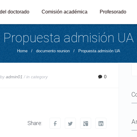
 del doctorado
Comisión académica
Profesorado
Propuesta admisión UA
Home
/
documento reunion
/
Propuesta admisión UA
0
 by
admin01
/ in
category
C
A
Share: