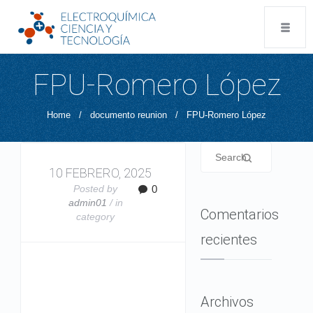
FPU-Romero López
Home
/
documento reunion
/
FPU-Romero López
10 FEBRERO, 2025
Posted by
0
admin01
/ in
Comentarios
category
recientes
Archivos