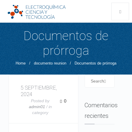
Documentos de
prórroga
Home
/
documento reunion
/
Documentos de prórroga
5 SEPTIEMBRE,
2024
Posted by
0
Comentarios
admin01
/ in
category
recientes