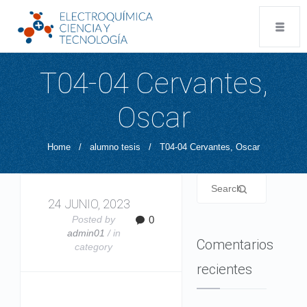
T04-04 Cervantes,
Oscar
Home
/
alumno tesis
/
T04-04 Cervantes, Oscar
24 JUNIO, 2023
Posted by
0
admin01
/ in
Comentarios
category
recientes