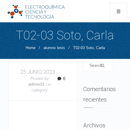
T02-03 Soto, Carla
Home
/
alumno tesis
/
T02-03 Soto, Carla
25 JUNIO, 2023
Posted by
0
admin01
/ in
Comentarios
category
recientes
Archivos