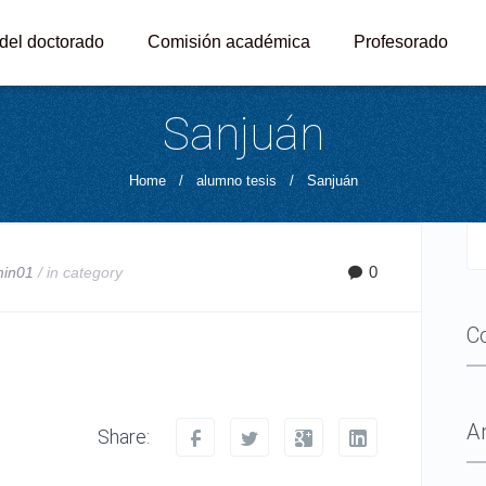
 del doctorado
Comisión académica
Profesorado
Sanjuán
Home
/
alumno tesis
/
Sanjuán
0
min01
/ in
category
C
A
Share: