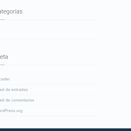
ategorías
 hay categorías
eta
ceder
ed de entradas
ed de comentarios
rdPress.org