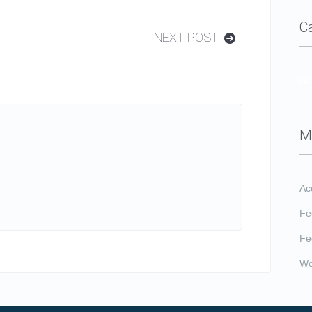
C
NEXT POST
No
M
Ac
Fe
Fe
Wo