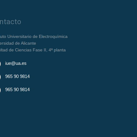
ntacto
ituto Universitario de Electroquímica
ersidad de Alicante
ltad de Ciencias Fase II, 4ª planta
iue@ua.es
965 90 9814
965 90 9814