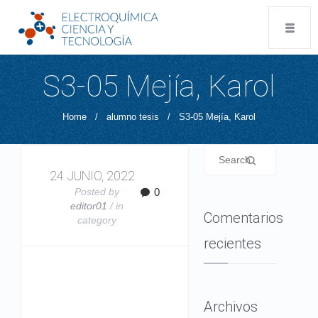
S3-05 Mejía, Karol
Home
/
alumno tesis
/
S3-05 Mejía, Karol
24 JUNIO, 2022
Posted by
0
editor01
/ in
Comentarios
category
recientes
Archivos