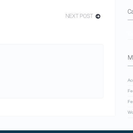
C
NEXT POST
No
M
Ac
Fe
Fe
Wo