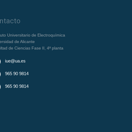
ntacto
ituto Universitario de Electroquímica
ersidad de Alicante
ltad de Ciencias Fase II, 4ª planta
iue@ua.es
965 90 9814
965 90 9814