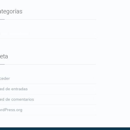
ategorías
 hay categorías
eta
ceder
ed de entradas
ed de comentarios
rdPress.org