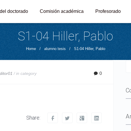
 del doctorado
Comisión académica
Profesorado
S1-04 Hiller, Pablo
Home
/
alumno tesis
/
S1-04 Hiller, Pablo
0
ditor01
/ in
category
C
A
Share: