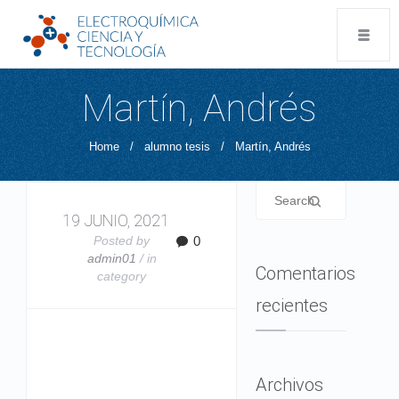
Martín, Andrés
Home
/
alumno tesis
/
Martín, Andrés
19 JUNIO, 2021
Posted by
0
admin01
/ in
Comentarios
category
recientes
Archivos