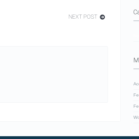
C
NEXT POST
No
M
Ac
Fe
Fe
Wo