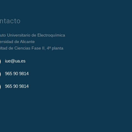
ntacto
ituto Universitario de Electroquímica
ersidad de Alicante
ltad de Ciencias Fase II, 4ª planta
iue@ua.es
965 90 9814
965 90 9814