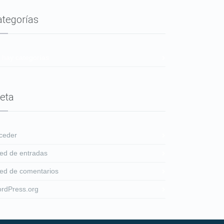
ategorías
 hay categorías
eta
ceder
ed de entradas
ed de comentarios
rdPress.org