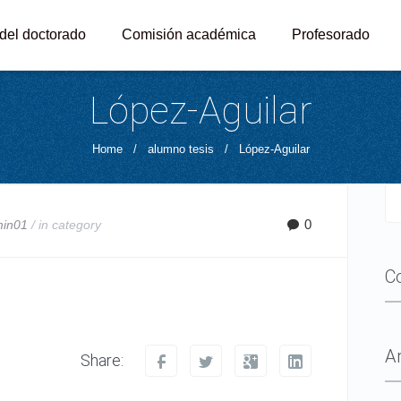
 del doctorado
Comisión académica
Profesorado
López-Aguilar
Home
/
alumno tesis
/
López-Aguilar
0
min01
/ in
category
C
A
Share: