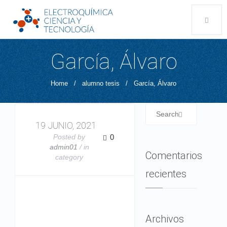
García, Álvaro
Home
/
alumno tesis
/
García, Álvaro
19 JUNIO, 2021
Posted by
0
admin01
/ in
Comentarios
category
recientes
Archivos