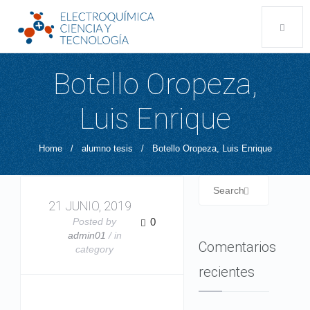
Botello Oropeza,
Luis Enrique
Home
/
alumno tesis
/
Botello Oropeza, Luis Enrique
21 JUNIO, 2019
Posted by
0
admin01
/ in
Comentarios
category
recientes