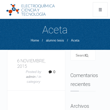
Aceta
Home
/
alumno tesis
/
Aceta
6 NOVIEMBRE,
2015
Posted by
0
Comentarios
admin
/ in
category
recientes
Archivos