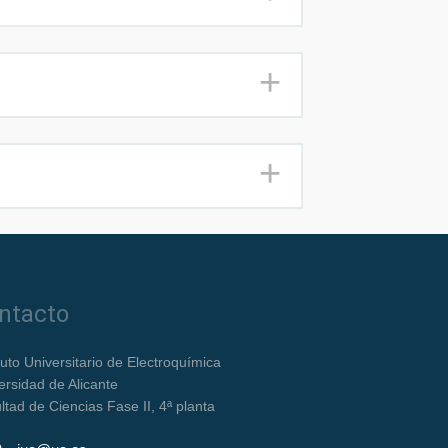
ntacto
ituto Universitario de Electroquímica
ersidad de Alicante
ltad de Ciencias Fase II, 4ª planta