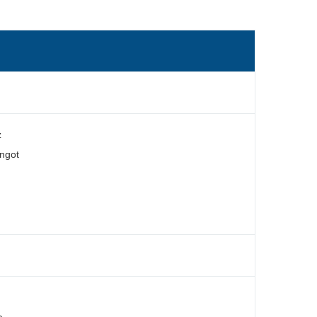
z
ngot